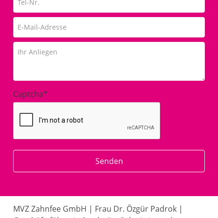
Captcha
*
MVZ Zahnfee GmbH | Frau Dr. Özgür Padrok |